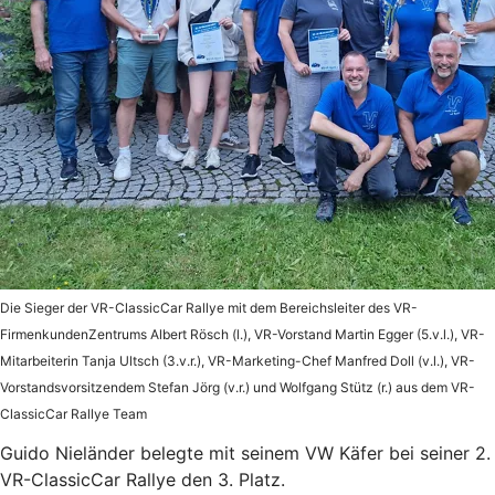
Die Sieger der VR-ClassicCar Rallye mit dem Bereichsleiter des VR-
FirmenkundenZentrums Albert Rösch (l.), VR-Vorstand Martin Egger (5.v.l.), VR-
Mitarbeiterin Tanja Ultsch (3.v.r.), VR-Marketing-Chef Manfred Doll (v.l.), VR-
Vorstandsvorsitzendem Stefan Jörg (v.r.) und Wolfgang Stütz (r.) aus dem VR-
ClassicCar Rallye Team
Guido Nieländer belegte mit seinem VW Käfer bei seiner 2.
VR-ClassicCar Rallye den 3. Platz.