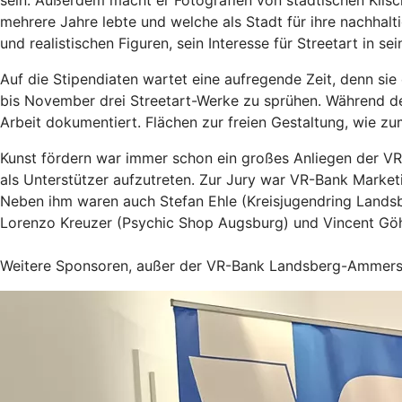
sein. Außerdem macht er Fotografien von städtischen Klisch
mehrere Jahre lebte und welche als Stadt für ihre nachhalti
und realistischen Figuren, sein Interesse für Streetart in 
Auf die Stipendiaten wartet eine aufregende Zeit, denn s
bis November drei Streetart-Werke zu sprühen. Während de
Arbeit dokumentiert. Flächen zur freien Gestaltung, wie z
Kunst fördern war immer schon ein großes Anliegen der VR
als Unterstützer aufzutreten. Zur Jury war VR-Bank Marketi
Neben ihm waren auch Stefan Ehle (Kreisjugendring Landsb
Lorenzo Kreuzer (Psychic Shop Augsburg) und Vincent Göhl
Weitere Sponsoren, außer der VR-Bank Landsberg-Ammersee