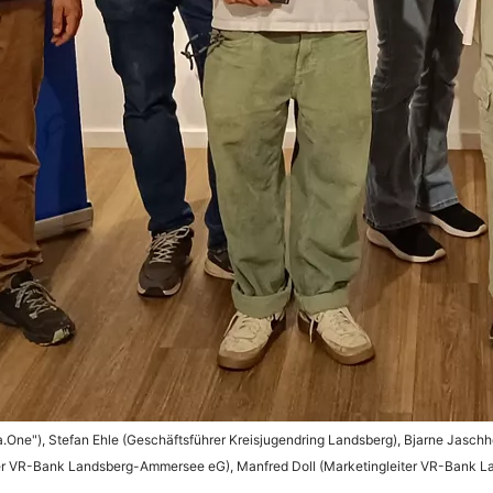
wa.One"), Stefan Ehle (Geschäftsführer Kreisjugendring Landsberg), Bjarne Jaschho
der VR-Bank Landsberg-Ammersee eG), Manfred Doll (Marketingleiter VR-Bank La