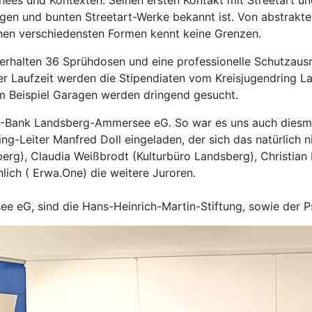
ees und Kontexten. Seinen ersten Kontakt mit Streetart und
gen und bunten Streetart-Werke bekannt ist. Von abstrakten 
seinen verschiedensten Formen kennt keine Grenzen.
ie erhalten 36 Sprühdosen und eine professionelle Schutza
r Laufzeit werden die Stipendiaten vom Kreisjugendring L
um Beispiel Garagen werden dringend gesucht.
-Bank Landsberg-Ammersee eG. So war es uns auch diesmal 
ng-Leiter Manfred Doll eingeladen, der sich das natürlich n
erg), Claudia Weißbrodt (Kulturbüro Landsberg), Christian
ich ( Erwa.One) die weitere Juroren.
 eG, sind die Hans-Heinrich-Martin-Stiftung, sowie der 