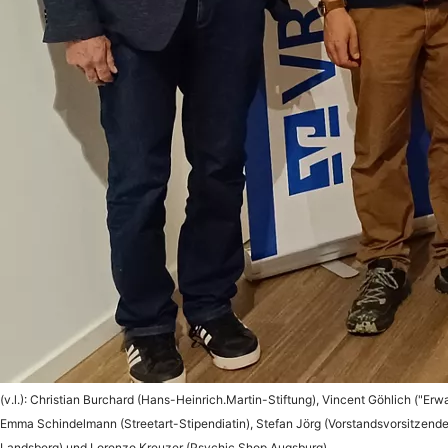
(v.l.): Christian Burchard (Hans-Heinrich.Martin-Stiftung), Vincent Göhlich ("Er
Emma Schindelmann (Streetart-Stipendiatin), Stefan Jörg (Vorstandsvorsitzen
Landsberg) und Lorenzo Kreuzer (Psychic Shop Augsburg).