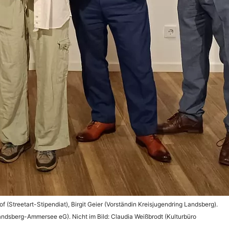
f (Streetart-Stipendiat), Birgit Geier (Vorständin Kreisjugendring Landsberg).
ndsberg-Ammersee eG). Nicht im Bild: Claudia Weißbrodt (Kulturbüro