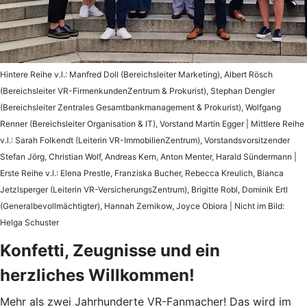
Hintere Reihe v.l.: Manfred Doll (Bereichsleiter Marketing), Albert Rösch
(Bereichsleiter VR-FirmenkundenZentrum & Prokurist), Stephan Dengler
(Bereichsleiter Zentrales Gesamtbankmanagement & Prokurist), Wolfgang
Renner (Bereichsleiter Organisation & IT), Vorstand Martin Egger | Mittlere Reihe
v.l.: Sarah Folkendt (Leiterin VR-ImmobilienZentrum), Vorstandsvorsitzender
Stefan Jörg, Christian Wolf, Andreas Kern, Anton Menter, Harald Sündermann |
Erste Reihe v.l.: Elena Prestle, Franziska Bucher, Rebecca Kreulich, Bianca
Jetzlsperger (Leiterin VR-VersicherungsZentrum), Brigitte Robl, Dominik Ertl
(Generalbevollmächtigter), Hannah Zernikow, Joyce Obiora | Nicht im Bild:
Helga Schuster
Konfetti, Zeugnisse und ein
herzliches Willkommen!
Mehr als zwei Jahrhunderte VR-Fanmacher! Das wird im