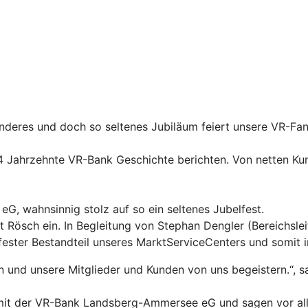
eres und doch so seltenes Jubiläum feiert unsere VR-Fanm
4 Jahrzehnte VR-Bank Geschichte berichten. Von netten Kun
G, wahnsinnig stolz auf so ein seltenes Jubelfest.
rt Rösch ein. In Begleitung von Stephan Dengler (Bereichs
 fester Bestandteil unseres MarktServiceCenters und somit
n und unsere Mitglieder und Kunden von uns begeistern.“, s
“ mit der VR-Bank Landsberg-Ammersee eG und sagen vor all