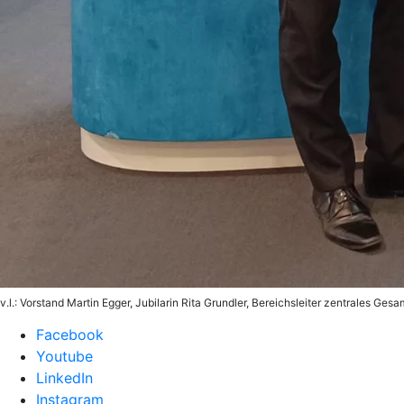
v.l.: Vorstand Martin Egger, Jubilarin Rita Grundler, Bereichsleiter zentrales
Facebook
Youtube
LinkedIn
Instagram