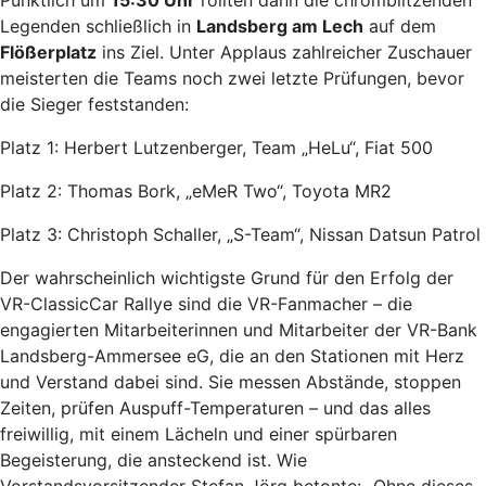
Pünktlich um
15:30 Uhr
rollten dann die chromblitzenden
Legenden schließlich in
Landsberg am Lech
auf dem
Flößerplatz
ins Ziel. Unter Applaus zahlreicher Zuschauer
meisterten die Teams noch zwei letzte Prüfungen, bevor
die Sieger feststanden:
Platz 1: Herbert Lutzenberger, Team „HeLu“, Fiat 500
Platz 2: Thomas Bork, „eMeR Two“, Toyota MR2
Platz 3: Christoph Schaller, „S-Team“, Nissan Datsun Patrol
Der wahrscheinlich wichtigste Grund für den Erfolg der
VR-ClassicCar Rallye sind die VR-Fanmacher – die
engagierten Mitarbeiterinnen und Mitarbeiter der VR-Bank
Landsberg-Ammersee eG, die an den Stationen mit Herz
und Verstand dabei sind. Sie messen Abstände, stoppen
Zeiten, prüfen Auspuff-Temperaturen – und das alles
freiwillig, mit einem Lächeln und einer spürbaren
Begeisterung, die ansteckend ist. Wie