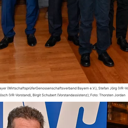
er (WirtschaftsprüferGenossenschaftsverband Bayern e.V.), Stefan Jörg (VR-Vor
Rösch (VR-Vorstand), Birgit Schubert (Vorstandassistenz); Foto: Thorsten Jordan