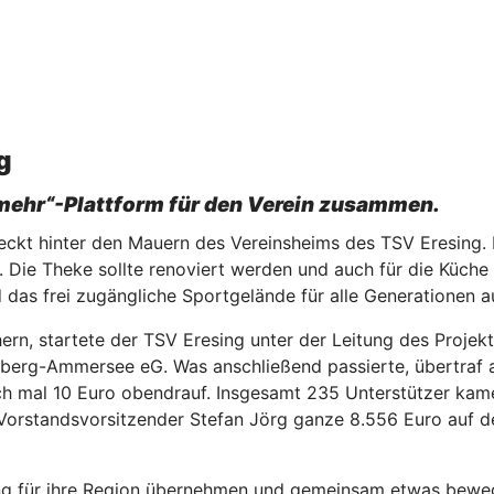
g
 mehr“-Plattform für den Verein zusammen.
eckt hinter den Mauern des Vereinsheims des TSV Eresing. 
g. Die Theke sollte renoviert werden und auch für die Küche
 das frei zugängliche Sportgelände für alle Generationen au
chern, startete der TSV Eresing unter der Leitung des Proj
sberg-Ammersee eG. Was anschließend passierte, übertraf 
h mal 10 Euro obendrauf. Insgesamt 235 Unterstützer kame
orstandsvorsitzender Stefan Jörg ganze 8.556 Euro auf d
tung für ihre Region übernehmen und gemeinsam etwas bewe