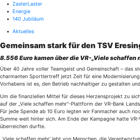
ZasterLaster
Energie
140 Jubiläum
Aktuelles
Gemeinsam stark für den TSV Eresin
8.556 Euro kamen über die VR-„Viele schaffen
Über 40 Jahre voller Teamgeist und Gemeinschaft – das st
charmanten Sportlertreff jetzt Zeit für eine Modernisierun
Vorhabens ist es, den Betrieb nachhaltiger zu gestalten und
Um die finanziellen Mittel für dieses Herzensprojekt zu si
auf der „Viele schaffen mehr“-Plattform der VR-Bank Land
Für jede Spende ab 10 Euro legten wir Fanmacher auch noc
Summe weit hinter sich. Am Ende der Kampagne hatte VR-V
überreichen durfte.
„‚Viele schaffen mehr‘ lebt von Menschen, die Verantwor