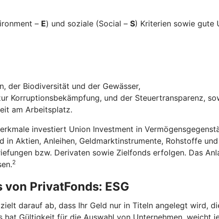
vironment –
E
) und soziale (Social –
S
) Kriterien sowie gut
, der Biodiversität und der Gewässer,
r Korruptionsbekämpfung, und der Steuertransparenz, so
eit am Arbeitsplatz.
Merkmale investiert Union Investment in Vermögensgegenstä
in Aktien, Anleihen, Geldmarktinstrumente, Rohstoffe un
riefungen bzw. Derivaten sowie Zielfonds erfolgen. Das A
2
sen.
s von PrivatFonds: ESG
elt darauf ab, dass Ihr Geld nur in Titeln angelegt wird, 
 hat Gültigkeit für die Auswahl von Unternehmen, weicht je