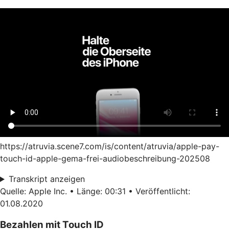
https://atruvia.scene7.com/is/content/atruvia/apple-pay-
touch-id-apple-gema-frei-audiobeschreibung-202508
Transkript anzeigen
Quelle: Apple Inc. • Länge: 00:31 • Veröffentlicht:
01.08.2020
Bezahlen mit Touch ID