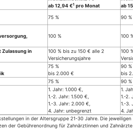
1
ab 12,94 €
pro Monat
ab 1
75 %
90 %
lversorgung,
100 %
100 
t Zulassung in
100 % bis zu 150 € alle 2
100 %
Versicherungsjahre
Versi
75 %
90 %
ik
bis 2.000 €
bis 2
75 %
90 %
1. Jahr: 1.000 €,
1. Ja
1.-2. Jahr: 1.500 €,
1.-2.
1.-3. Jahr: 2.000 €,
1.-3.
4. Jahr: unbegrenzt
4. Ja
kstellungen in der Altersgruppe 21-30 Jahre. Die jeweiligen
tzen der Gebührenordnung für Zahnärztinnen und Zahnärzte 