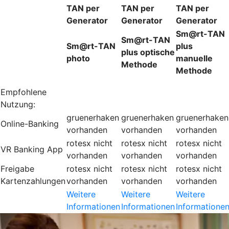
TAN per
TAN per
TAN per
Generator
Generator
Generator
Sm@rt-TAN
Sm@rt-TAN
Sm@rt-TAN
plus
plus optische
photo
manuelle
Methode
Methode
Empfohlene
Nutzung:
gruenerhaken
gruenerhaken
gruenerhaken
Online-Banking
vorhanden
vorhanden
vorhanden
rotesx
nicht
rotesx
nicht
rotesx
nicht
VR Banking App
vorhanden
vorhanden
vorhanden
Freigabe
rotesx
nicht
rotesx
nicht
rotesx
nicht
Kartenzahlungen
vorhanden
vorhanden
vorhanden
Weitere
Weitere
Weitere
Informationen
Informationen
Informatione