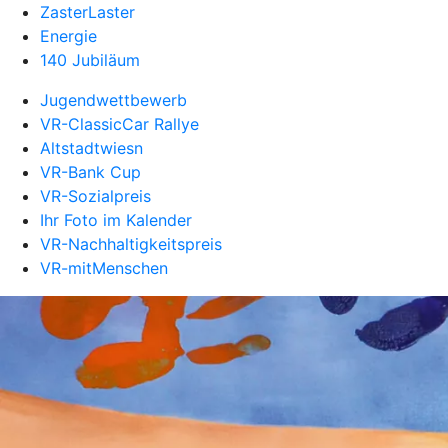
ZasterLaster
Energie
140 Jubiläum
Jugendwettbewerb
VR-ClassicCar Rallye
Altstadtwiesn
VR-Bank Cup
VR-Sozialpreis
Ihr Foto im Kalender
VR-Nachhaltigkeitspreis
VR-mitMenschen