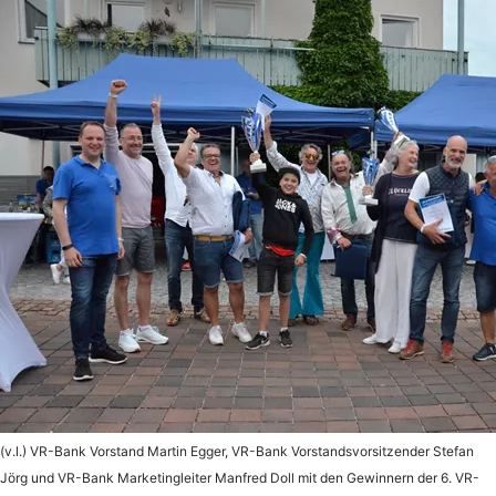
(v.l.) VR-Bank Vorstand Martin Egger, VR-Bank Vorstandsvorsitzender Stefan
Jörg und VR-Bank Marketingleiter Manfred Doll mit den Gewinnern der 6. VR-