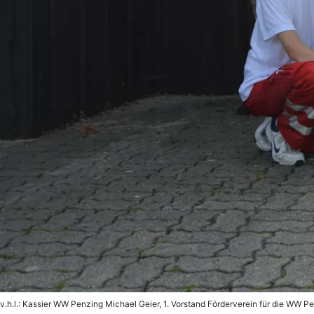
v.h.l.: Kassier WW Penzing Michael Geier, 1. Vorstand Förderverein für die WW