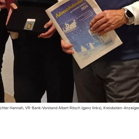
ter Hannah, VR-Bank-Vorstand Albert Rösch (ganz links), Kreisboten-Anzeigenl