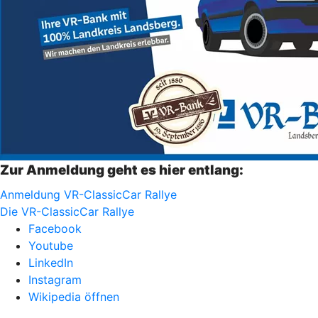
Zur Anmeldung geht es hier entlang:
Anmeldung VR-ClassicCar Rallye
Die VR-ClassicCar Rallye
Facebook
Youtube
LinkedIn
Instagram
Wikipedia öffnen