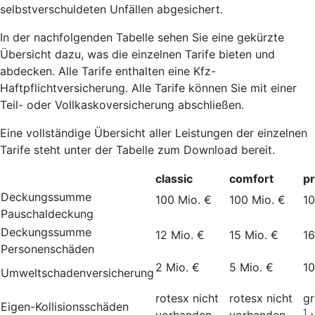
selbstverschuldeten Unfällen abgesichert.
In der nachfolgenden Tabelle sehen Sie eine gekürzte
Übersicht dazu, was die einzelnen Tarife bieten und
abdecken. Alle Tarife enthalten eine Kfz-
Haftpflichtversicherung. Alle Tarife können Sie mit einer
Teil- oder Vollkaskoversicherung abschließen.
Eine vollständige Übersicht aller Leistungen der einzelnen
Tarife steht unter der Tabelle zum Download bereit.
classic
comfort
p
Deckungssumme
100 Mio. €
100 Mio. €
10
Pauschaldeckung
Deckungssumme
12 Mio. €
15 Mio. €
16
Personenschäden
2 Mio. €
5 Mio. €
10
Umweltschadenversicherung
rotesx
nicht
rotesx
nicht
g
Eigen-Kollisionsschäden
1
vorhanden
vorhanden