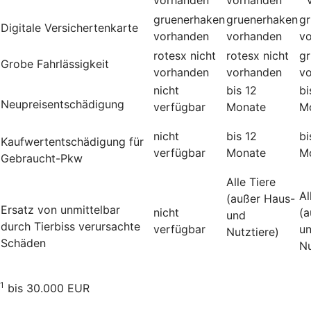
gruenerhaken
gruenerhaken
g
Digitale Versichertenkarte
vorhanden
vorhanden
v
rotesx
nicht
rotesx
nicht
g
Grobe Fahrlässigkeit
vorhanden
vorhanden
v
nicht
bis 12
bi
Neupreisentschädigung
verfügbar
Monate
M
nicht
bis 12
bi
Kauf­wert­entschädi­gung für
verfügbar
Monate
M
Gebraucht-Pkw
Alle Tiere
Al
(außer Haus-
Ersatz von unmittelbar
nicht
(a
und
durch Tierbiss verur­sachte
verfügbar
u
Nutztiere)
Schäden
Nu
1
bis 30.000 EUR