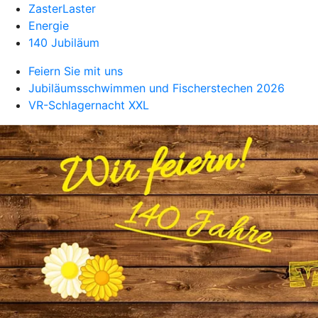
ZasterLaster
Energie
140 Jubiläum
Feiern Sie mit uns
Jubiläumsschwimmen und Fischerstechen 2026
VR-Schlagernacht XXL