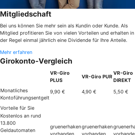
Mitgliedschaft
Bei uns können Sie mehr sein als Kundin oder Kunde. Als
Mitglied profitieren Sie von vielen Vorteilen und erhalten in
der Regel einmal jährlich eine Dividende für Ihre Anteile.
Mehr erfahren
Girokonto-Vergleich
VR-Giro
VR-Giro
VR-Giro PUR
PLUS
DIREKT
Monatliches
9,90 €
4,90 €
5,50 €
Kontoführungsentgelt
Vorteile für Sie
Kostenlos an rund
13.800
gruenerhaken
gruenerhaken
gruenerh
Geldautomaten
vorhanden
vorhanden
vorhande