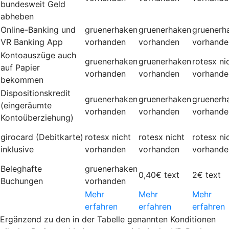
bundesweit Geld
abheben
Online-Banking und
gruenerhaken
gruenerhaken
gruenerh
VR Banking App
vorhanden
vorhanden
vorhande
Kontoauszüge auch
gruenerhaken
gruenerhaken
rotesx
ni
auf Papier
vorhanden
vorhanden
vorhande
bekommen
Dispositionskredit
gruenerhaken
gruenerhaken
gruenerh
(eingeräumte
vorhanden
vorhanden
vorhande
Kontoüberziehung)
girocard (Debitkarte)
rotesx
nicht
rotesx
nicht
rotesx
ni
inklusive
vorhanden
vorhanden
vorhande
Beleghafte
gruenerhaken
0,40€
text
2€
text
Buchungen
vorhanden
Mehr
Mehr
Mehr
erfahren
erfahren
erfahren
Ergänzend zu den in der Tabelle genannten Konditionen